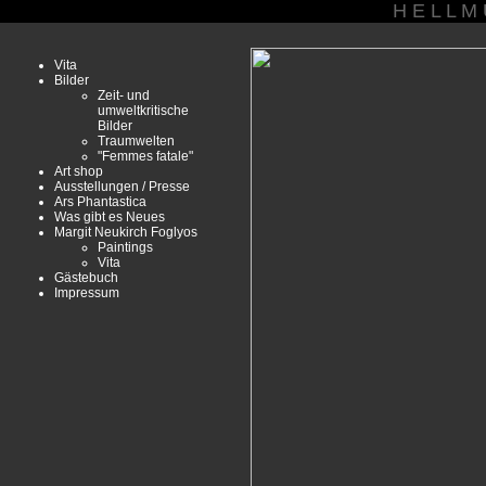
H E L L M
Vita
Bilder
Zeit- und
umweltkritische
Bilder
Traumwelten
"Femmes fatale"
Art shop
Ausstellungen / Presse
Ars Phantastica
Was gibt es Neues
Margit Neukirch Foglyos
Paintings
Vita
Gästebuch
Impressum