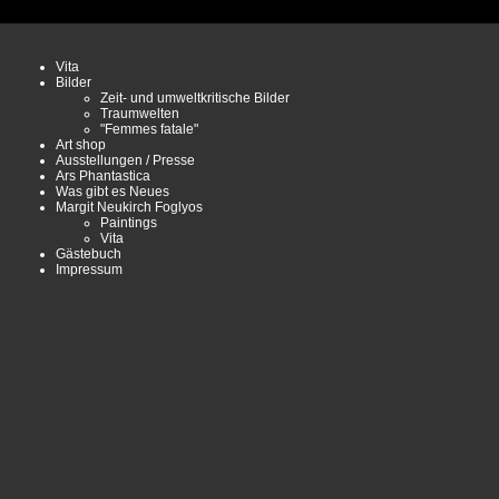
Vita
Bilder
Zeit- und umweltkritische Bilder
Traumwelten
"Femmes fatale"
Art shop
Ausstellungen / Presse
Ars Phantastica
Was gibt es Neues
Margit Neukirch Foglyos
Paintings
Vita
Gästebuch
Impressum