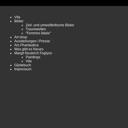
Vita
Bilder
Zeit- und umweltkritische Bilder
Traumwelten
"Femmes fatale"
Art shop
Ausstellungen / Presse
Ars Phantastica
Was gibt es Neues
Margit Neukirch Foglyos
Paintings
Vita
Gästebuch
Impressum