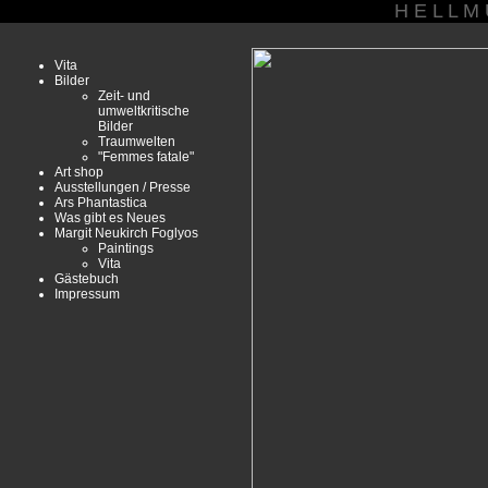
H E L L M
Vita
Bilder
Zeit- und
umweltkritische
Bilder
Traumwelten
"Femmes fatale"
Art shop
Ausstellungen / Presse
Ars Phantastica
Was gibt es Neues
Margit Neukirch Foglyos
Paintings
Vita
Gästebuch
Impressum