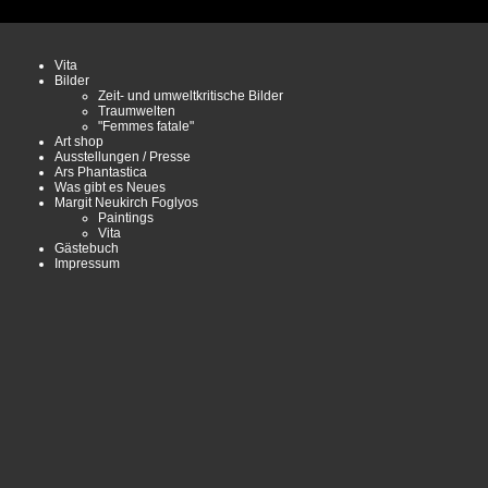
Vita
Bilder
Zeit- und umweltkritische Bilder
Traumwelten
"Femmes fatale"
Art shop
Ausstellungen / Presse
Ars Phantastica
Was gibt es Neues
Margit Neukirch Foglyos
Paintings
Vita
Gästebuch
Impressum